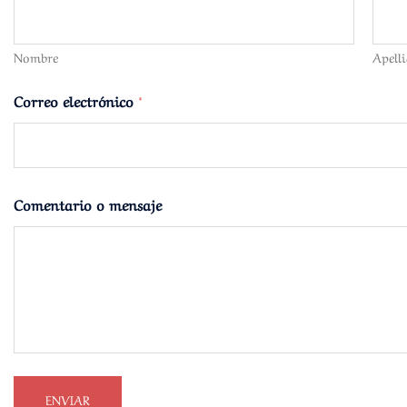
Nombre
Apell
m
Correo electrónico
*
e
n
s
a
j
e
Comentario o mensaje
o
N
o
m
b
r
e
ENVIAR